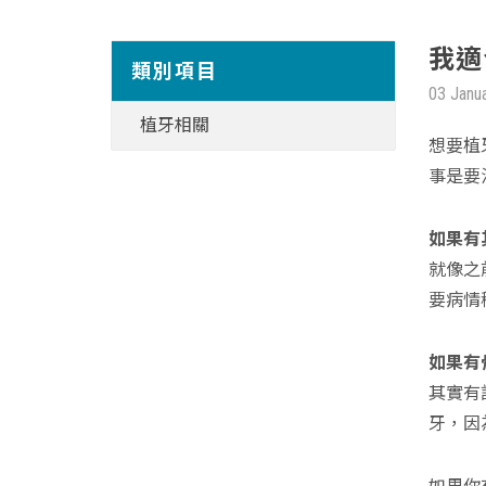
我適
類別項目
03 Janu
植牙相關
想要植
事是要
如果有
就像之
要病情
如果有
其實有
牙，因